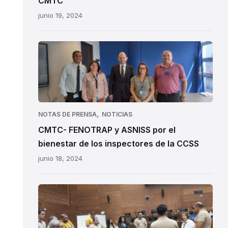
CMTC
junio 19, 2024
CMTC-
FENOTRAP
y
ASNISS
por
el
,
NOTAS DE PRENSA
NOTICIAS
bienestar
CMTC- FENOTRAP y ASNISS por el
de
bienestar de los inspectores de la CCSS
los
junio 18, 2024
inspectores de la CCSS