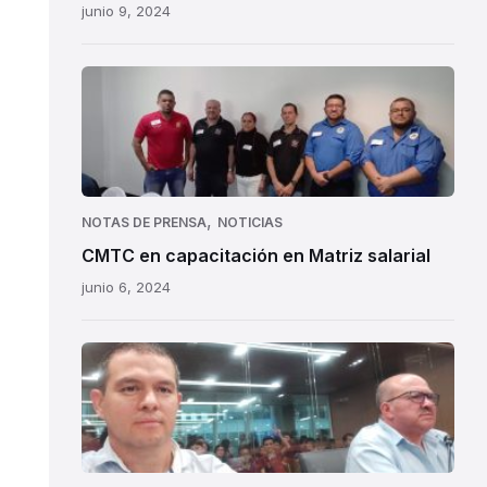
junio 9, 2024
CMTC
en
capacitación
en
de
Matriz
,
NOTAS DE PRENSA
NOTICIAS
salarial
CMTC en capacitación en Matriz salarial
junio 6, 2024
CMTC
en
oposición
expediente
24.290