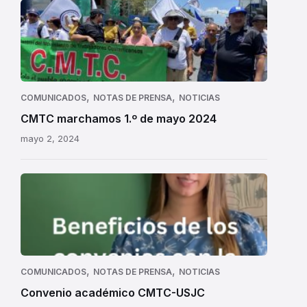
CMTC
marchamos
1.º
de
mayo
2024
,
,
COMUNICADOS
NOTAS DE PRENSA
NOTICIAS
CMTC marchamos 1.º de mayo 2024
mayo 2, 2024
,
,
COMUNICADOS
NOTAS DE PRENSA
NOTICIAS
Convenio académico CMTC-USJC