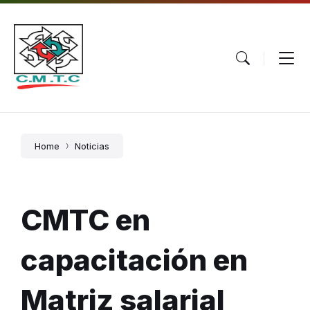
Skip
Skip
Skip
to
to
to
content
main
footer
navigation
Home
Noticias
CMTC en
capacitación en
Matriz salarial