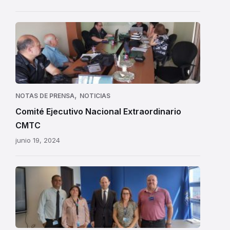
,
NOTAS DE PRENSA
NOTICIAS
Comité Ejecutivo Nacional Extraordinario
CMTC
junio 19, 2024
CMTC-
FENOTRAP
y
ASNISS
por