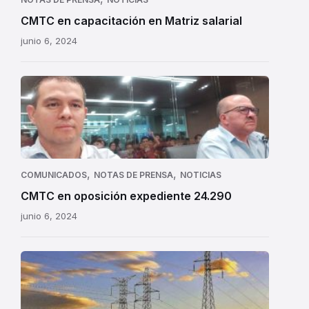
salarial
CMTC en capacitación en Matriz salarial
junio 6, 2024
CMTC
en
oposición
expediente
24.290
,
,
COMUNICADOS
NOTAS DE PRENSA
NOTICIAS
CMTC en oposición expediente 24.290
junio 6, 2024
Alerta:
el
expediente