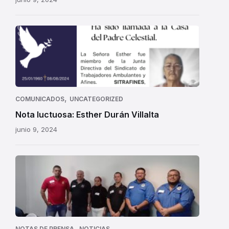
,
COMUNICADOS
UNCATEGORIZED
Nota luctuosa: Esther Durán Villalta
junio 9, 2024
CMTC
en
capacitación
en
de
Matriz
,
NOTAS DE PRENSA
NOTICIAS