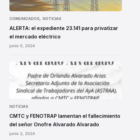
23.141
para
privatizar
,
COMUNICADOS
NOTICIAS
el
ALERTA: el expediente 23.141 para privatizar
mercado
el mercado eléctrico
eléctrico
junio 5, 2024
NOTICIAS
CMTC y FENOTRAP lamentan el fallecimiento
del señor Onofre Alvarado Alvarado
junio 2, 2024