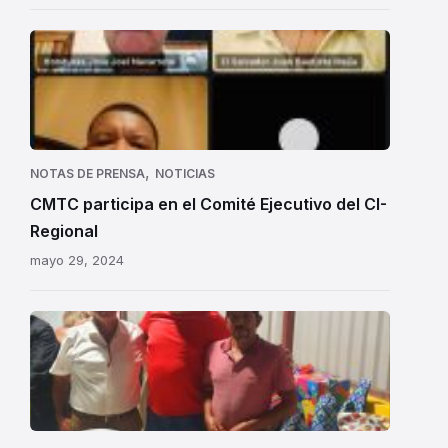
CMTC
participa
en
el
Comité
Ejecutivo
,
NOTAS DE PRENSA
NOTICIAS
del
CMTC participa en el Comité Ejecutivo del CI-
CI-
Regional
Regional.
mayo 29, 2024