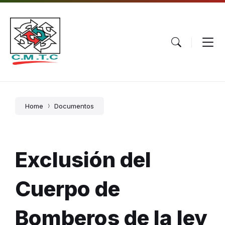
Skip
Skip
Skip
to
to
to
content
main
footer
navigation
Home
Documentos
Exclusión del
Cuerpo de
Bomberos de la ley