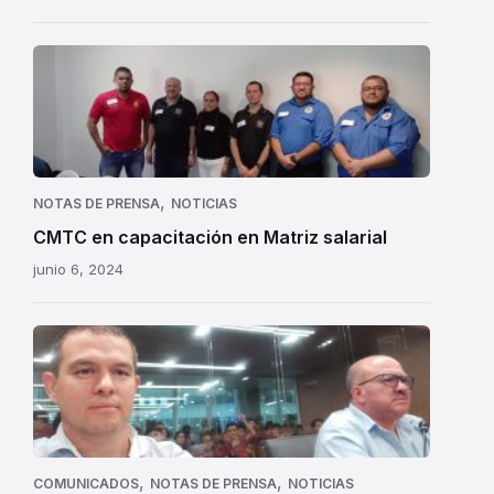
CMTC
en
capacitación
en
de
Matriz
,
NOTAS DE PRENSA
NOTICIAS
salarial
CMTC en capacitación en Matriz salarial
junio 6, 2024
CMTC
en
oposición
expediente
24.290
,
,
COMUNICADOS
NOTAS DE PRENSA
NOTICIAS