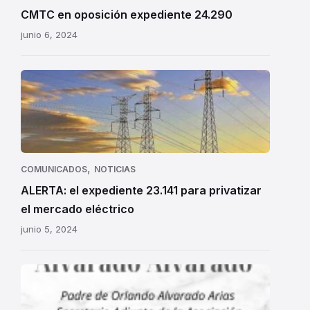
CMTC en oposición expediente 24.290
junio 6, 2024
Alerta:
el
expediente
23.141
para
privatizar
,
COMUNICADOS
NOTICIAS
el
ALERTA: el expediente 23.141 para privatizar
mercado
el mercado eléctrico
eléctrico
junio 5, 2024