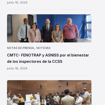
junio 19, 2024
CMTC-
FENOTRAP
y
ASNISS
por
el
,
NOTAS DE PRENSA
NOTICIAS
bienestar
CMTC- FENOTRAP y ASNISS por el bienestar
de
de los inspectores de la CCSS
los
junio 18, 2024
inspectores de la CCSS