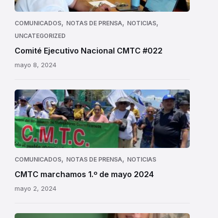
,
,
,
COMUNICADOS
NOTAS DE PRENSA
NOTICIAS
UNCATEGORIZED
Comité Ejecutivo Nacional CMTC #022
mayo 8, 2024
CMTC
marchamos
1.º
de
mayo
2024
,
,
COMUNICADOS
NOTAS DE PRENSA
NOTICIAS
CMTC marchamos 1.º de mayo 2024
mayo 2, 2024