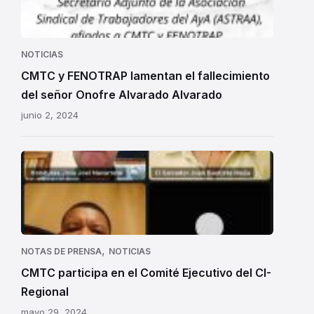
NOTICIAS
CMTC y FENOTRAP lamentan el fallecimiento
del señor Onofre Alvarado Alvarado
junio 2, 2024
CMTC
participa
en
el
Comité
Ejecutivo
,
NOTAS DE PRENSA
NOTICIAS
del
CMTC participa en el Comité Ejecutivo del CI-
CI-
Regional
Regional.
mayo 29, 2024