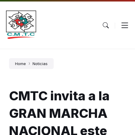
Skip
Skip
Skip
to
to
to
content
main
footer
navigation
Home
Noticias
CMTC invita a la
GRAN MARCHA
NACIONAL este